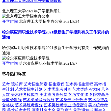
北京理工大学2021年开学报到须知
北京理工大学2021年开学报到须知
开学时间
北京理工大学招生办公室
2021/8/24
哈尔滨应用职业技术学院2021级新生开学报到有关工作安排的
通知
哈尔滨应用职业技术学院2021级新生开学报到有关工作安排的
通知
开学时间
哈尔滨应用职业技术学院
2021/9/7
艺考热门标签
艺考
院校库
艺考招生简章
招生章程
艺术类招生章程
高考招
生计划
艺术类招生计划
艺术类统考时间
艺术类统考大纲
艺考
人数
美术联考模拟卷
美术高考高分卷
艺考文化课
各院校高考
录取分数线
艺术类录取分数线
艺术类专业分数线
艺术类统考
合格线
艺术类统考查分
艺术类校考专业成绩查询
美术统考考
题
美术校考考题
画室排名大全
录取查询
录取通知书
新生入