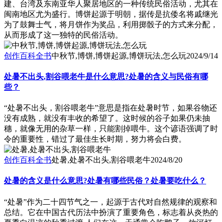
建、台湾及东南亚华人聚居地区的一种传统民俗活动，尤其在
闽南地区尤为盛行。博饼起源于明朝，据传是抗倭名将戚继光
为了鼓舞士气，将月饼作为奖品，利用掷骰子的方式来分配，
从而形成了这一独特的民俗活动。
创作百科全书
中秋节,博饼,博饼起源,博饼玩法,怎么玩
2024/9/14
处暑不出头,割谷喂老牛是什么意思?处暑的含义与民俗有哪
些？
“处暑不出头，割谷喂老牛”意思是指在处暑时节，如果谷物还
没有成熟，就没有丰收的希望了。这时候的谷子如果仍未抽
穗，就像无用的杂草一样，只能割掉喂牛。这个谚语强调了时
令的重要性，错过了最佳生长时期，努力将会白费。
创作百科全书
处暑,处暑不出头,割谷喂老牛
2024/8/20
处暑的含义是什么意思?处暑有哪些民俗？处暑要吃什么？
“处暑”作为二十四节气之一，起源于古代对自然规律的观察和
总结。它在中国古代历法中扮演了重要角色，标志着从炎热的