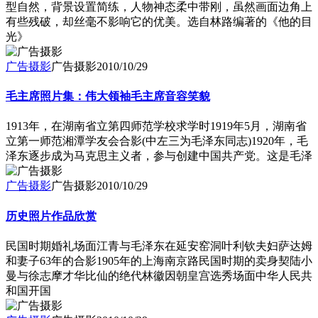
型自然，背景设置简练，人物神态柔中带刚，虽然画面边角上
有些残破，却丝毫不影响它的优美。选自林路编著的《他的目
光》
广告摄影
广告摄影
2010/10/29
毛主席照片集：伟大领袖毛主席音容笑貌
1913年，在湖南省立第四师范学校求学时1919年5月，湖南省
立第一师范湘潭学友会合影(中左三为毛泽东同志)1920年，毛
泽东逐步成为马克思主义者，参与创建中国共产党。这是毛泽
广告摄影
广告摄影
2010/10/29
历史照片作品欣赏
民国时期婚礼场面江青与毛泽东在延安窑洞叶利钦夫妇萨达姆
和妻子63年的合影1905年的上海南京路民国时期的卖身契陆小
曼与徐志摩才华比仙的绝代林徽因朝皇宫选秀场面中华人民共
和国开国