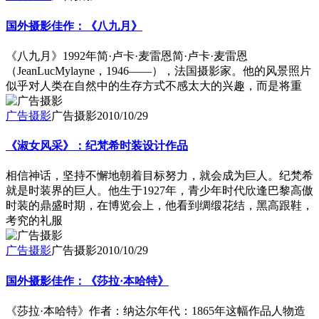
国外摄影佳作：《八九月》
《八九月》1992年简·卢卡·麦雷恩简·卢卡·麦雷恩
（JeanLucMylayne，1946——），法国摄影家。他的风景照片
似乎对人类在自然中的生存方式不感太大的兴趣，而是将重
广告摄影
广告摄影
2010/10/29
《淑女风采》：纪梵希时装设计作品
相信神话，坚持不懈地朝着目标努力，就会成为巨人。纪梵希
就是时装界的巨人。他生于1927年，青少年时代欣逢巴黎高傲
时装的鼎盛时期，在博览会上，他看到绸缎花结，黑高跟鞋，
考究的礼服
广告摄影
广告摄影
2010/10/29
国外摄影佳作：《莎拉·本哈特》
《莎拉·本哈特》作者：纳达尔年代：1865年这幅作品人物造