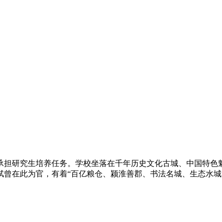
承担研究生培养任务。学校坐落在千年历史文化古城、中国特色
轼曾在此为官，有着“百亿粮仓、颍淮善郡、书法名城、生态水城