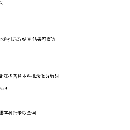
询
通本科批录取结束,结果可查询
年黑龙江省普通本科批录取分数线
7/29
普通本科批录取查询