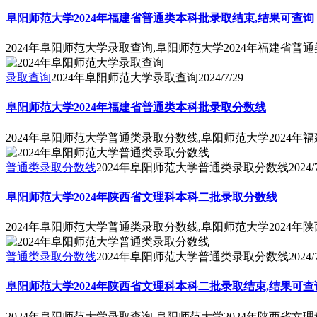
阜阳师范大学2024年福建省普通类本科批录取结束,结果可查询
2024年阜阳师范大学录取查询,阜阳师范大学2024年福建省普
录取查询
2024年阜阳师范大学录取查询
2024/7/29
阜阳师范大学2024年福建省普通类本科批录取分数线
2024年阜阳师范大学普通类录取分数线,阜阳师范大学2024
普通类录取分数线
2024年阜阳师范大学普通类录取分数线
2024/
阜阳师范大学2024年陕西省文理科本科二批录取分数线
2024年阜阳师范大学普通类录取分数线,阜阳师范大学2024
普通类录取分数线
2024年阜阳师范大学普通类录取分数线
2024/
阜阳师范大学2024年陕西省文理科本科二批录取结束,结果可查
2024年阜阳师范大学录取查询,阜阳师范大学2024年陕西省文