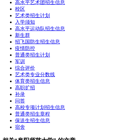
高水平艺术团招生信息
校区
艺术类招生计划
入学须知
高水平运动队招生信息
新生群
招飞国防生招生信息
疫情防控
普通类招生计划
军训
综合评价
艺术类专业分数线
体育类招生信息
高职扩招
补录
问答
高校专项计划招生信息
普通类招生章程
保送生招生信息
宿舍