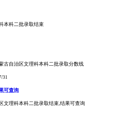
理科本科二批录取结束
年内蒙古自治区文理科本科二批录取分数线
7/31
结果可查询
自治区文理科本科二批录取结束,结果可查询