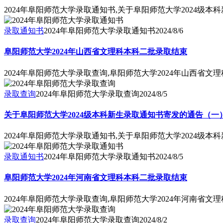
2024年阜阳师范大学录取通知书,关于阜阳师范大学2024级
录取通知书
2024年阜阳师范大学录取通知书
2024/8/6
阜阳师范大学2024年山西省文理科本科二批录取结束
2024年阜阳师范大学录取查询,阜阳师范大学2024年山西省文
录取查询
2024年阜阳师范大学录取查询
2024/8/5
关于阜阳师范大学2024级本科新生录取通知书寄发的通告（一
2024年阜阳师范大学录取通知书,关于阜阳师范大学2024级
录取通知书
2024年阜阳师范大学录取通知书
2024/8/5
阜阳师范大学2024年河南省文理科本科二批录取结束
2024年阜阳师范大学录取查询,阜阳师范大学2024年河南省文
录取查询
2024年阜阳师范大学录取查询
2024/8/2