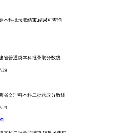
通类本科批录取结束,结果可查询
年福建省普通类本科批录取分数线
7/29
年陕西省文理科本科二批录取分数线
7/29
询
理科本科二批录取结束,结果可查询