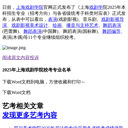
日前，
上海戏剧学院
官网正式发布了《上海
戏剧学
院2025年本
科招生专业（招考方向）与各省级统考子科类对应表》正式发
布，从表中可以看出，
表演
(戏剧影视)、音乐剧、
戏剧影视导
演
、
戏剧影视美术设计
、
绘画
、
播音与主持艺术
、
舞蹈表演
(芭蕾舞)、
舞蹈表演
(中国舞)、舞蹈表演(国标舞)、
舞蹈编导
、
表演(木偶)等11个专业继续组织校考。
阅读原文
内容投诉
2025年上海戏剧学院校考专业名单
下载Word文档到电脑，方便收藏和打印～
下载Word文档
艺考相关文章
发现更多艺考内容