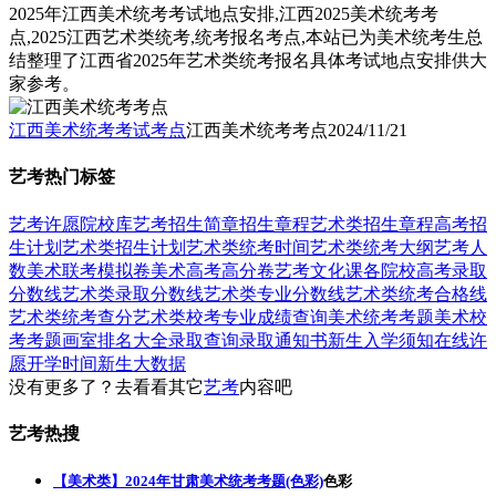
2025年江西美术统考考试地点安排,江西2025美术统考考
点,2025江西艺术类统考,统考报名考点,本站已为美术统考生总
结整理了江西省2025年艺术类统考报名具体考试地点安排供大
家参考。
江西美术统考考试考点
江西美术统考考点
2024/11/21
艺考热门标签
艺考
许愿
院校库
艺考招生简章
招生章程
艺术类招生章程
高考招
生计划
艺术类招生计划
艺术类统考时间
艺术类统考大纲
艺考人
数
美术联考模拟卷
美术高考高分卷
艺考文化课
各院校高考录取
分数线
艺术类录取分数线
艺术类专业分数线
艺术类统考合格线
艺术类统考查分
艺术类校考专业成绩查询
美术统考考题
美术校
考考题
画室排名大全
录取查询
录取通知书
新生入学须知
在线许
愿
开学时间
新生大数据
没有更多了？去看看其它
艺考
内容吧
艺考热搜
【美术类】2024年甘肃美术统考考题(色彩)
色彩