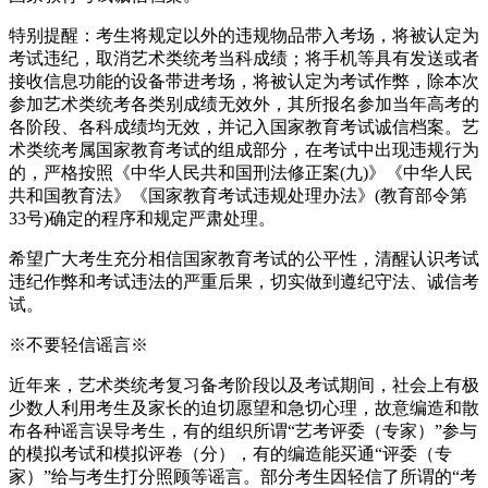
特别提醒：考生将规定以外的违规物品带入考场，将被认定为
考试违纪，取消艺术类统考当科成绩；将手机等具有发送或者
接收信息功能的设备带进考场，将被认定为考试作弊，除本次
参加艺术类统考各类别成绩无效外，其所报名参加当年高考的
各阶段、各科成绩均无效，并记入国家教育考试诚信档案。艺
术类统考属国家教育考试的组成部分，在考试中出现违规行为
的，严格按照《中华人民共和国刑法修正案(九)》《中华人民
共和国教育法》《国家教育考试违规处理办法》(教育部令第
33号)确定的程序和规定严肃处理。
希望广大考生充分相信国家教育考试的公平性，清醒认识考试
违纪作弊和考试违法的严重后果，切实做到遵纪守法、诚信考
试。
※不要轻信谣言※
近年来，艺术类统考复习备考阶段以及考试期间，社会上有极
少数人利用考生及家长的迫切愿望和急切心理，故意编造和散
布各种谣言误导考生，有的组织所谓“艺考评委（专家）”参与
的模拟考试和模拟评卷（分），有的编造能买通“评委（专
家）”给与考生打分照顾等谣言。部分考生因轻信了所谓的“考