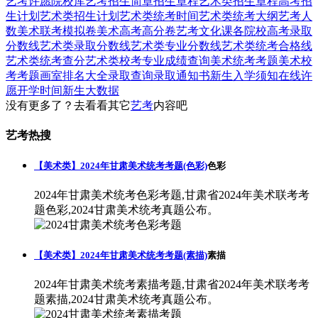
艺考
许愿
院校库
艺考招生简章
招生章程
艺术类招生章程
高考招
生计划
艺术类招生计划
艺术类统考时间
艺术类统考大纲
艺考人
数
美术联考模拟卷
美术高考高分卷
艺考文化课
各院校高考录取
分数线
艺术类录取分数线
艺术类专业分数线
艺术类统考合格线
艺术类统考查分
艺术类校考专业成绩查询
美术统考考题
美术校
考考题
画室排名大全
录取查询
录取通知书
新生入学须知
在线许
愿
开学时间
新生大数据
没有更多了？去看看其它
艺考
内容吧
艺考热搜
【美术类】2024年甘肃美术统考考题(色彩)
色彩
2024年甘肃美术统考色彩考题,甘肃省2024年美术联考考
题色彩,2024甘肃美术统考真题公布。
【美术类】2024年甘肃美术统考考题(素描)
素描
2024年甘肃美术统考素描考题,甘肃省2024年美术联考考
题素描,2024甘肃美术统考真题公布。