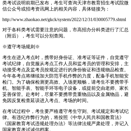
类考试说明前期已发布，考生可查询天津市教育招生考试院微
信公众号或招考资讯网上的相关内容，具体链接为：
http://www.zhaokao.net/gkck/system/2022/12/31/030005779.shtml
对于各科类考试需要注意的问题，市高招办分科类进行了汇总
（附后），考生可以分别查阅。
※遵守考场规则※
考生在进入考点时，携带好身份证、准考证等证件，自觉遵守
考试纪律，自觉服从考点工作人员和监考员的管理和安排，主
动接受考点及监考员按规定进行的身份验证和违规物品检查。
今年各考点将继续加大防范手机作弊的力度，配备手机智能安
检门。为了确保检测更高效、入场更顺畅，请考生不要携带手
机、智能手表、智能手环等电子设备，或提前交由老师、家长
妥善保管。赴考时，尽量不要携带贵重物品以及金属物品，避
免因反复检查延误进入考点、考场的时间。
在考试过程中，考生要严格遵守考生守则、考试规定和考试纪
律。有违纪作弊行为的，将按照《中华人民共和国教育法》
《国家教育考试违规处理办法》等法律法规严肃处理，并记入
国家教育考试诚信档案。