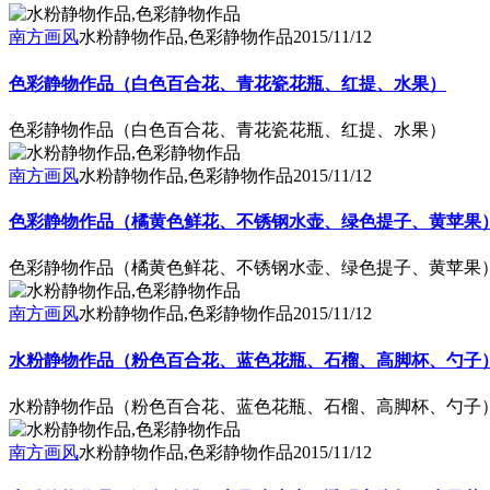
南方画风
水粉静物作品,色彩静物作品
2015/11/12
色彩静物作品（白色百合花、青花瓷花瓶、红提、水果）
色彩静物作品（白色百合花、青花瓷花瓶、红提、水果）
南方画风
水粉静物作品,色彩静物作品
2015/11/12
色彩静物作品（橘黄色鲜花、不锈钢水壶、绿色提子、黄苹果
色彩静物作品（橘黄色鲜花、不锈钢水壶、绿色提子、黄苹果
南方画风
水粉静物作品,色彩静物作品
2015/11/12
水粉静物作品（粉色百合花、蓝色花瓶、石榴、高脚杯、勺子
水粉静物作品（粉色百合花、蓝色花瓶、石榴、高脚杯、勺子
南方画风
水粉静物作品,色彩静物作品
2015/11/12