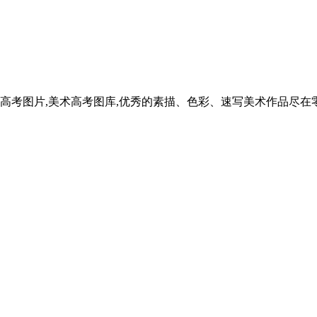
高考图片,美术高考图库,优秀的素描、色彩、速写美术作品尽在零