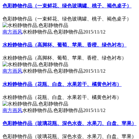
色彩静物作品（一束鲜花、绿色玻璃罐、桃子、褐色桌子）
色彩静物作品（一束鲜花、绿色玻璃罐、桃子、褐色桌子）
南方画风
水粉静物作品,色彩静物作品
2015/11/12
水粉静物作品（高脚杯、葡萄、苹果、香橙、绿色衬布）
水粉静物作品（高脚杯、葡萄、苹果、香橙、绿色衬布）
南方画风
水粉静物作品,色彩静物作品
2015/11/12
水粉静物作品（花瓶、白盘、水果若干、橘黄色衬布）
水粉静物作品（花瓶、白盘、水果若干、橘黄色衬布）
南方画风
水粉静物作品,色彩静物作品
2015/11/12
色彩静物作品（玻璃花瓶、深色水壶、水果刀、白盘、苹果）
色彩静物作品（玻璃花瓶、深色水壶、水果刀、白盘、苹果）