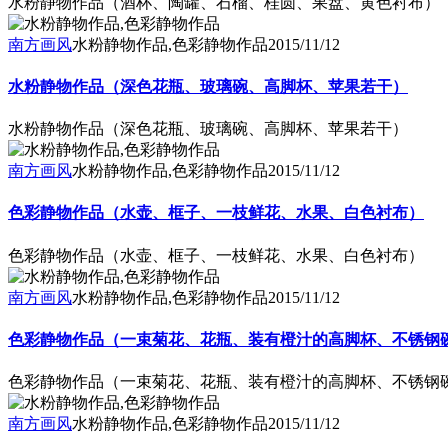
水粉静物作品（酒杯、陶罐、石榴、桂圆、果盘、黄色衬布）
南方画风
水粉静物作品,色彩静物作品
2015/11/12
水粉静物作品（深色花瓶、玻璃碗、高脚杯、苹果若干）
水粉静物作品（深色花瓶、玻璃碗、高脚杯、苹果若干）
南方画风
水粉静物作品,色彩静物作品
2015/11/12
色彩静物作品（水壶、框子、一枝鲜花、水果、白色衬布）
色彩静物作品（水壶、框子、一枝鲜花、水果、白色衬布）
南方画风
水粉静物作品,色彩静物作品
2015/11/12
色彩静物作品（一束菊花、花瓶、装有橙汁的高脚杯、不锈钢
色彩静物作品（一束菊花、花瓶、装有橙汁的高脚杯、不锈钢
南方画风
水粉静物作品,色彩静物作品
2015/11/12