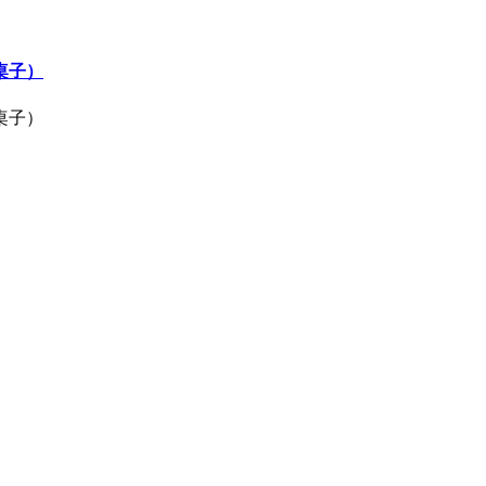
桌子）
桌子）