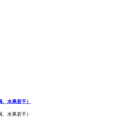
碗、水果若干）
碗、水果若干）