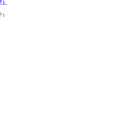
干）
干）