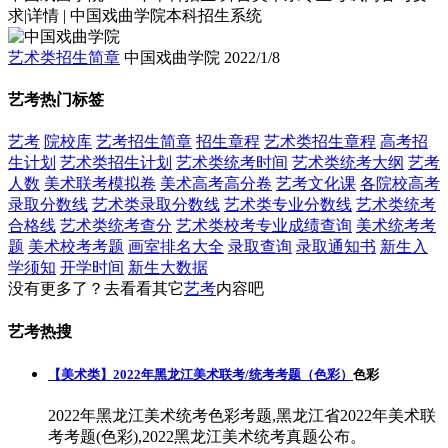
求|详情 | 中国戏曲学院本科招生系统
艺术类招生简章
中国戏曲学院
2022/1/8
艺考热门标签
艺考
院校库
艺考招生简章
招生章程
艺术类招生章程
高考招
生计划
艺术类招生计划
艺术类统考时间
艺术类统考大纲
艺考
人数
美术联考模拟卷
美术高考高分卷
艺考文化课
各院校高考
录取分数线
艺术类录取分数线
艺术类专业分数线
艺术类统考
合格线
艺术类统考查分
艺术类校考专业成绩查询
美术统考考
题
美术校考考题
画室排名大全
录取查询
录取通知书
新生入
学须知
开学时间
新生大数据
没有更多了？去看看其它
艺考
内容吧
艺考热搜
【美术类】2022年黑龙江美术联考/统考考题（色彩）
色彩
2022年黑龙江美术统考色彩考题,黑龙江省2022年美术联
考考题(色彩),2022黑龙江美术统考真题公布。