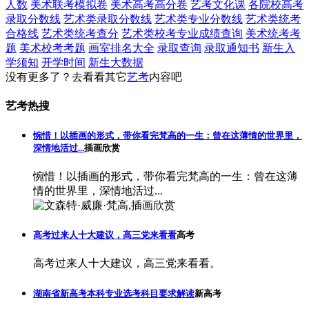
人数
美术联考模拟卷
美术高考高分卷
艺考文化课
各院校高考
录取分数线
艺术类录取分数线
艺术类专业分数线
艺术类统考
合格线
艺术类统考查分
艺术类校考专业成绩查询
美术统考考
题
美术校考考题
画室排名大全
录取查询
录取通知书
新生入
学须知
开学时间
新生大数据
没有更多了？去看看其它
艺考
内容吧
艺考热搜
惋惜！以插画的形式，带你看完梵高的一生：曾在这薄情的世界里，
深情地活过...
插画欣赏
惋惜！以插画的形式，带你看完梵高的一生：曾在这薄
情的世界里，深情地活过...
高考过来人十大建议，高三党来看看
高考
高考过来人十大建议，高三党来看看。
湖南省新高考本科专业选考科目要求解读
新高考