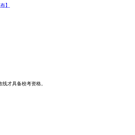
公布】
数线才具备校考资格。