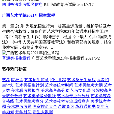
四川书法统考报名信息
四川省教育考试院
2021/8/17
广西艺术学院2021年招生章程
第一章 总 则 为规范招生行为，提高生源质量，维护学校及考
生的合法权益，确保广西艺术学院2021年普通本科招生工作
（以下简称招生工作）顺利进行，根据《中华人民共和国教育
法》《中华人民共和国高等教育法》和教育部有关规定，结合
我校实际，特制定本章程。..
普通类招生章程
广西艺术学院2021年招生章程
2021/6/2
艺考热门标签
艺考
院校库
艺考招生简章
招生章程
艺术类招生章程
高考招
生计划
艺术类招生计划
艺术类统考时间
艺术类统考大纲
艺考
人数
美术联考模拟卷
美术高考高分卷
艺考文化课
各院校高考
录取分数线
艺术类录取分数线
艺术类专业分数线
艺术类统考
合格线
艺术类统考查分
艺术类校考专业成绩查询
美术统考考
题
美术校考考题
画室排名大全
录取查询
录取通知书
新生入
学须知
开学时间
新生大数据