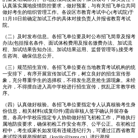
认真落实属地疫情防控要求，做好预案，与有关招飞单位共同
做好考生的组织管理工作。各设区市教育考试中心(考试院)于
11月10日前确定加试工作的具体对接负责人并报省教育考试
院。
（二）及时发布信息。各招飞单位要及时公布招飞简章及报考
办法(包括报名条件、面试体检费用及报名缴费办法、加试流
程、加试结果告知办法、加试结果运用、监督管理等),接受考
生咨询、确保信息公开。
（三）规范招生宣传。各招飞单位要在当地教育考试机构的统
一安排下，有序开展宣传加试工作，树立良好的招生宣传形
象，充分尊重学生的选择权，不得发生恶意抢生源现象。未经
允许，不得擅自进入高中学校进行招生宣传，扰乱正常教学秩
序。
（四）认真做好核验。各招飞单位要指定专人认真核验考生身
份信息，相关材料(或复印件)需由审核人签字确认并留存备
查。各高中学校应指定专人协助做好招飞初检工作，严格执行
属地防疫要求，确保初检工作安全有序、公平公正。在初检过
程中，考生或家长如发现有违规违纪行为，可通过江西省教育
考试院违规举报邮箱（ksyjjjc@jxeea.cn）进行举报。