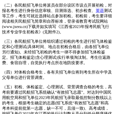
（二）各民航招飞单位将派员在部分设区市设点开展初检，对
报名考生进行身份信息审核、目测筛选、初步检查、
英语
测试
等工作，考生可就近选择站点参加初检。初检前，考生要详细
阅读相关民航招飞简章和自荐标准，登录省教育考试院网站
(www.jxeea.cn)下载并如实填写《江西省2023年报考民航飞行
技术专业学生初检表》(见附件2)。
（三）各民航招飞单位将组织通过初检的考生进行招飞体检鉴
定和心理测试(具体时间、地点在初检合格后，由各招飞单位
另行通知)。未经招飞初检的考生一律不得参加招飞体检鉴
定。招飞体检鉴定(含心理测试)实行单项淘汰制。考生往返路
费、食宿自理，自觉执行考点所在地防疫要求。
（四）对体检合格考生，各有关招飞单位将到考生所在中学及
父母单位进行背景调查。
（五）初检、体检鉴定、心理测试、背景调查合格的考生，高
考前要通过民航招飞系统确认“有效招飞志愿”。对达到中国民
用航空局和招飞单位2023年民航招飞录取最低控制分数线以上
的考生，根据考生确定的志愿(招飞系统“有效招飞志愿”和高
考本科提前批第一志愿，缺一不可，且须一致)、高考成绩，
按招飞单位2023年在江西的执行计划数从高分到低分顺序择优