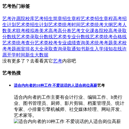
艺考热门标签
艺考
许愿
院校库
艺考招生简章
招生章程
艺术类招生章程
高考招
生计划
艺术类招生计划
艺术类统考时间
艺术类统考大纲
艺考人
数
美术联考模拟卷
美术高考高分卷
艺考文化课
各院校高考录取
分数线
艺术类录取分数线
艺术类专业分数线
艺术类统考合格线
艺术类统考查分
艺术类校考专业成绩查询
美术统考考题
美术校
考考题
画室排名大全
录取查询
录取通知书
新生入学须知
在线许
愿
开学时间
新生大数据
没有更多了？去看看其它
艺考
内容吧
艺考热搜
适合内向者的10种工作 不爱说话的人适合岗位高薪
艺考
适合内向者的工作主要有会计行业、编辑工作、It类行
业、图书管理员、厨师、影片剪辑、档案管理员、统计
专家、小排量引擎机械师、社交媒体经理、网站开发、
艺术家等。