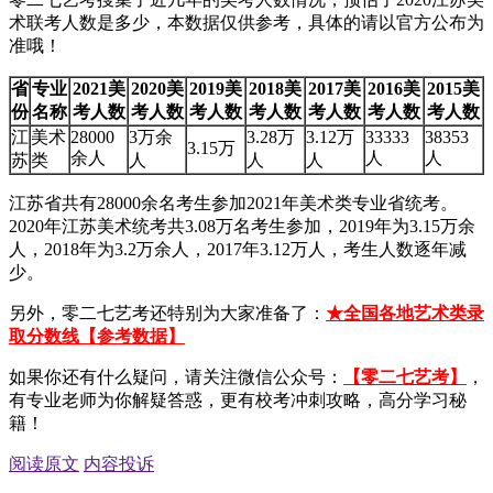
术联考人数是多少，本数据仅供参考，具体的请以官方公布为
准哦！
省
专业
2021美
2020美
2019美
2018美
2017美
2016美
2015美
份
名称
考人数
考人数
考人数
考人数
考人数
考人数
考人数
江
美术
28000
3万余
3.28万
3.12万
33333
38353
3.15万
余人
人
人
苏
类
人
人
人
江苏省共有28000余名考生参加2021年美术类专业省统考。
2020年江苏美术统考共3.08万名考生参加，2019年为3.15万余
人，2018年为3.2万余人，2017年3.12万人，考生人数逐年减
少。
另外，零二七艺考还特别为大家准备了：
★全国各地艺术类录
取分数线【参考数据】
如果你还有什么疑问，请关注微信公众号：
【零二七艺考】
，
有专业老师为你解疑答惑，更有校考冲刺攻略，高分学习秘
籍！
阅读原文
内容投诉