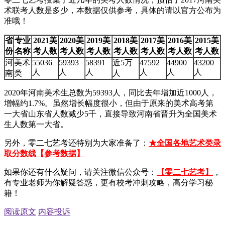
术联考人数是多少，本数据仅供参考，具体的请以官方公布为
准哦！
省
专业
2021美
2020美
2019美
2018美
2017美
2016美
2015美
份
名称
考人数
考人数
考人数
考人数
考人数
考人数
考人数
河
美术
55036
59393
58391
近5万
47592
44900
43200
人
人
人
人
人
人
南
类
人
2020年河南美术生总数为59393人，同比去年增加近1000人，
增幅约1.7%。虽然增长幅度很小，但由于原来的美术高考第
一大省山东省人数减少5千，直接导致河南省晋升为全国美术
生人数第一大省。
另外，零二七艺考还特别为大家准备了：
★全国各地艺术类录
取分数线【参考数据】
如果你还有什么疑问，请关注微信公众号：
【零二七艺考】
，
有专业老师为你解疑答惑，更有校考冲刺攻略，高分学习秘
籍！
阅读原文
内容投诉