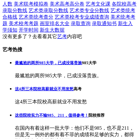
人数
美术联考模拟卷
美术高考高分卷
艺考文化课
各院校高考
录取分数线
艺术类录取分数线
艺术类专业分数线
艺术类统考
合格线
艺术类统考查分
艺术类校考专业成绩查询
美术统考考
题
美术校考考题
画室排名大全
录取查询
录取通知书
新生入
学须知
开学时间
新生大数据
没有更多了？去看看其它
艺考
内容吧
艺考热搜
最尴尬的两所985大学，已成没落贵族
985大学
最尴尬的两所985大学，已成没落贵族。
这4所三本院校高薪就业不用发愁
高考
这4所三本院校高薪就业不用发愁
这些院校实力不输985、211，值得参考！
院校推荐
在国内有着这样一批大学：他们不是985，也不是211，
但是无一例外的都有着不菲的成绩和足够的实力，都得