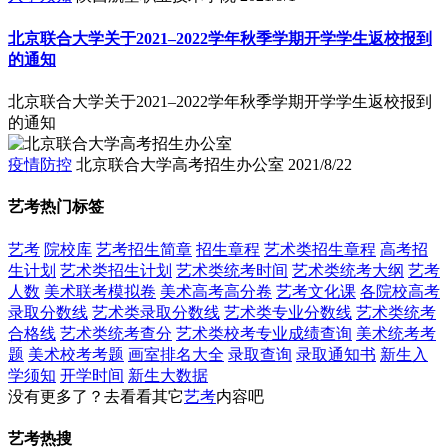
北京联合大学关于2021–2022学年秋季学期开学学生返校报到
的通知
北京联合大学关于2021–2022学年秋季学期开学学生返校报到
的通知
疫情防控
北京联合大学高考招生办公室
2021/8/22
艺考热门标签
艺考
院校库
艺考招生简章
招生章程
艺术类招生章程
高考招
生计划
艺术类招生计划
艺术类统考时间
艺术类统考大纲
艺考
人数
美术联考模拟卷
美术高考高分卷
艺考文化课
各院校高考
录取分数线
艺术类录取分数线
艺术类专业分数线
艺术类统考
合格线
艺术类统考查分
艺术类校考专业成绩查询
美术统考考
题
美术校考考题
画室排名大全
录取查询
录取通知书
新生入
学须知
开学时间
新生大数据
没有更多了？去看看其它
艺考
内容吧
艺考热搜