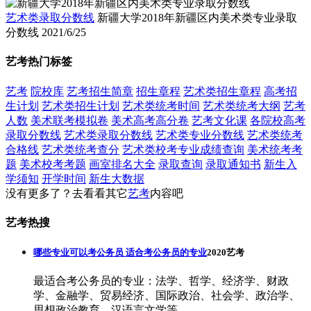
艺术类录取分数线
新疆大学2018年新疆区内美术类专业录取
分数线
2021/6/25
艺考热门标签
艺考
院校库
艺考招生简章
招生章程
艺术类招生章程
高考招
生计划
艺术类招生计划
艺术类统考时间
艺术类统考大纲
艺考
人数
美术联考模拟卷
美术高考高分卷
艺考文化课
各院校高考
录取分数线
艺术类录取分数线
艺术类专业分数线
艺术类统考
合格线
艺术类统考查分
艺术类校考专业成绩查询
美术统考考
题
美术校考考题
画室排名大全
录取查询
录取通知书
新生入
学须知
开学时间
新生大数据
没有更多了？去看看其它
艺考
内容吧
艺考热搜
哪些专业可以考公务员 适合考公务员的专业
2020艺考
最适合考公务员的专业：法学、哲学、经济学、财政
学、金融学、贸易经济、国际政治、社会学、政治学、
思想政治教育、汉语言文学等。