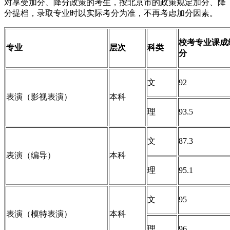
对享受加分、降分政策的考生，按北京市的政策规定加分、降
分提档，录取专业时以实际考分为准，不再考虑加分因素。
校考专业课成
专业
层次
科类
分
文
92
表演（影视表演）
本科
理
93.5
文
87.3
表演（编导）
本科
理
95.1
文
95
表演（模特表演）
本科
理
96