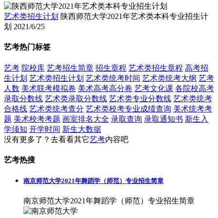
艺术类招生计划
陕西师范大学2021年艺术类本科专业招生计
划
2021/6/25
艺考热门标签
艺考
院校库
艺考招生简章
招生章程
艺术类招生章程
高考招
生计划
艺术类招生计划
艺术类统考时间
艺术类统考大纲
艺考
人数
美术联考模拟卷
美术高考高分卷
艺考文化课
各院校高考
录取分数线
艺术类录取分数线
艺术类专业分数线
艺术类统考
合格线
艺术类统考查分
艺术类校考专业成绩查询
美术统考考
题
美术校考考题
画室排名大全
录取查询
录取通知书
新生入
学须知
开学时间
新生大数据
没有更多了？去看看其它
艺考
内容吧
艺考热搜
南京师范大学2021年舞蹈学（师范）专业招生简章
南京师范大学2021年舞蹈学（师范）专业招生简章