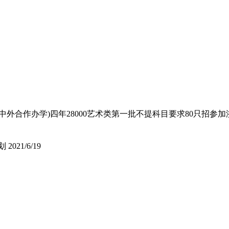
外合作办学)四年28000艺术类第一批不提科目要求80只招参
划
2021/6/19