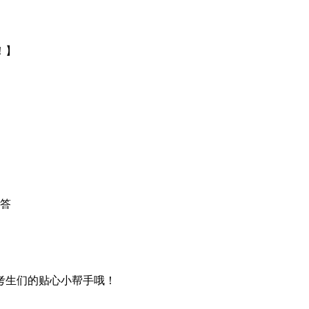
！】
答
考生们的贴心小帮手哦！