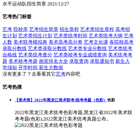
水平运动队招生简章
2021/12/27
艺考热门标签
艺考
院校库
艺考招生简章
招生章程
艺术类招生章程
高考招
生计划
艺术类招生计划
艺术类统考时间
艺术类统考大纲
艺考
人数
美术联考模拟卷
美术高考高分卷
艺考文化课
各院校高考
录取分数线
艺术类录取分数线
艺术类专业分数线
艺术类统考
合格线
艺术类统考查分
艺术类校考专业成绩查询
美术统考考
题
美术校考考题
画室排名大全
录取查询
录取通知书
新生入
学须知
开学时间
新生大数据
没有更多了？去看看其它
艺考
内容吧
艺考热搜
【美术类】2022年黑龙江美术联考/统考考题（色彩）
色彩
2022年黑龙江美术统考色彩考题,黑龙江省2022年美术联
考考题(色彩),2022黑龙江美术统考真题公布。