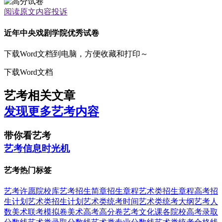
阅读原文
内容投诉
近年中央戏剧学院优秀试卷
下载Word文档到电脑，方便收藏和打印～
下载Word文档
艺考相关文章
发现更多艺考内容
带你看艺考
艺考信息时光机
艺考热门标签
艺考
许愿
院校库
艺考招生简章
招生章程
艺术类招生章程
高考招
生计划
艺术类招生计划
艺术类统考时间
艺术类统考大纲
艺考人
数
美术联考模拟卷
美术高考高分卷
艺考文化课
各院校高考录取