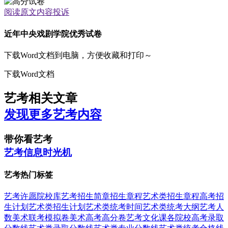
阅读原文
内容投诉
近年中央戏剧学院优秀试卷
下载Word文档到电脑，方便收藏和打印～
下载Word文档
艺考相关文章
发现更多艺考内容
带你看艺考
艺考信息时光机
艺考热门标签
艺考
许愿
院校库
艺考招生简章
招生章程
艺术类招生章程
高考招
生计划
艺术类招生计划
艺术类统考时间
艺术类统考大纲
艺考人
数
美术联考模拟卷
美术高考高分卷
艺考文化课
各院校高考录取