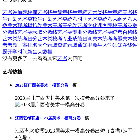
艺考
许愿
院校库
艺考招生简章
招生章程
艺术类招生章程
高考招
生计划
艺术类招生计划
艺术类统考时间
艺术类统考大纲
艺考人
数
美术联考模拟卷
美术高考高分卷
艺考文化课
各院校高考录取
分数线
艺术类录取分数线
艺术类专业分数线
艺术类统考合格线
艺术类统考查分
艺术类校考专业成绩查询
美术统考考题
美术校
考考题
画室排名大全
录取查询
录取通知书
新生入学须知
在线许
愿
开学时间
新生大数据
没有更多了？去看看其它
艺考
内容吧
艺考热搜
2023届广西省美术一模高分卷
一模
2023届【广西省】美术第一次模考高分卷来了
江西艺考联盟2023届美术一模高分卷
一模
江西艺考联盟2023届美术一模高分卷出炉（素描+速写
+色彩）