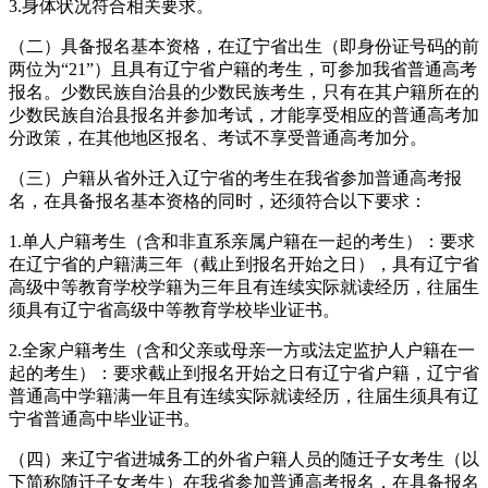
3.身体状况符合相关要求。
（二）具备报名基本资格，在辽宁省出生（即身份证号码的前
两位为“21”）且具有辽宁省户籍的考生，可参加我省普通高考
报名。少数民族自治县的少数民族考生，只有在其户籍所在的
少数民族自治县报名并参加考试，才能享受相应的普通高考加
分政策，在其他地区报名、考试不享受普通高考加分。
（三）户籍从省外迁入辽宁省的考生在我省参加普通高考报
名，在具备报名基本资格的同时，还须符合以下要求：
1.单人户籍考生（含和非直系亲属户籍在一起的考生）：要求
在辽宁省的户籍满三年（截止到报名开始之日），具有辽宁省
高级中等教育学校学籍为三年且有连续实际就读经历，往届生
须具有辽宁省高级中等教育学校毕业证书。
2.全家户籍考生（含和父亲或母亲一方或法定监护人户籍在一
起的考生）：要求截止到报名开始之日有辽宁省户籍，辽宁省
普通高中学籍满一年且有连续实际就读经历，往届生须具有辽
宁省普通高中毕业证书。
（四）来辽宁省进城务工的外省户籍人员的随迁子女考生（以
下简称随迁子女考生）在我省参加普通高考报名，在具备报名