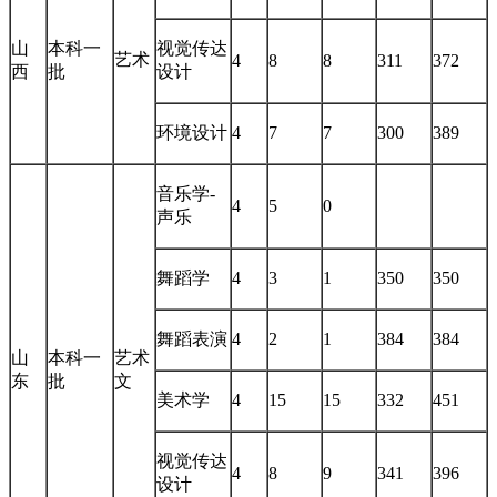
山
本科一
视觉传达
艺术
4
8
8
311
372
西
批
设计
环境设计
4
7
7
300
389
音乐学-
4
5
0
声乐
舞蹈学
4
3
1
350
350
舞蹈表演
4
2
1
384
384
山
本科一
艺术
东
批
文
美术学
4
15
15
332
451
视觉传达
4
8
9
341
396
设计