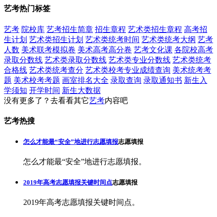
艺考热门标签
艺考
院校库
艺考招生简章
招生章程
艺术类招生章程
高考招
生计划
艺术类招生计划
艺术类统考时间
艺术类统考大纲
艺考
人数
美术联考模拟卷
美术高考高分卷
艺考文化课
各院校高考
录取分数线
艺术类录取分数线
艺术类专业分数线
艺术类统考
合格线
艺术类统考查分
艺术类校考专业成绩查询
美术统考考
题
美术校考考题
画室排名大全
录取查询
录取通知书
新生入
学须知
开学时间
新生大数据
没有更多了？去看看其它
艺考
内容吧
艺考热搜
怎么才能最“安全”地进行志愿填报
志愿填报
怎么才能最“安全”地进行志愿填报。
2019年高考志愿填报关键时间点
志愿填报
2019年高考志愿填报关键时间点。