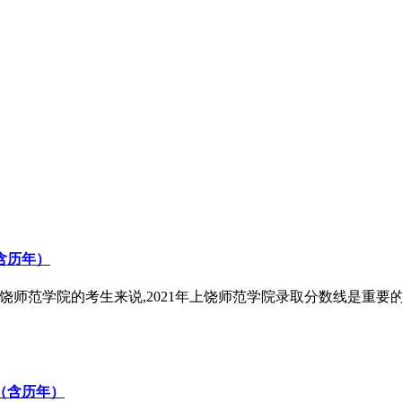
含历年）
考上饶师范学院的考生来说,2021年上饶师范学院录取分数线是重要
少（含历年）