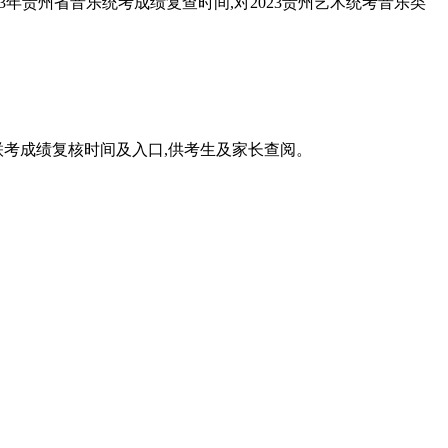
23年贵州省音乐统考成绩复查时间,对2023贵州艺术统考音乐类
乐联考成绩复核时间及入口,供考生及家长查阅。