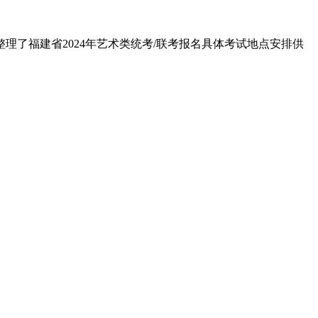
结整理了福建省2024年艺术类统考/联考报名具体考试地点安排供