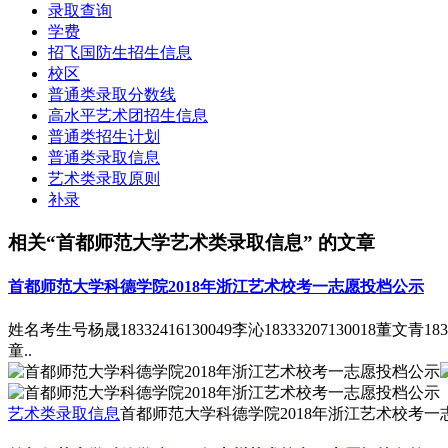
录取查询
学费
招飞国防生招生信息
校区
普通类录取分数线
高水平艺术团招生信息
普通类招生计划
普通类录取信息
艺术类录取原则
补录
相关“首都师范大学艺术类录取信息” 的文章
首都师范大学科德学院2018年浙江艺术校考一志愿投档公示
姓名考生号杨晟18332416130049李沁18333207130018董文青183345
童..
艺术类录取信息
首都师范大学科德学院2018年浙江艺术校考一