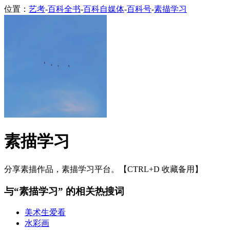
位置：
艺考
-
百科全书
-
百科自媒体
-
百科号
-
素描学习
素描学习
分享素描作品，素描学习平台。【CTRL+D 收藏备用】
与“素描学习” 的相关热搜词
美术生爱看
水彩画